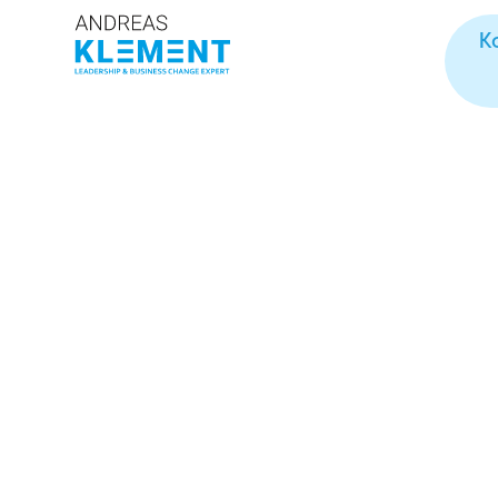
K
Medientraining.
sicher auftreten
Das Medientraining mit Geli
Authentisch, ehrlich, indivi