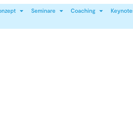
onzept
Seminare
Coaching
Keynote
 Einfach
.
nggarantie –
duell und